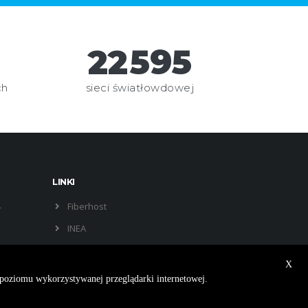
26
595
ch
sieci światłowdowej
LINKI
4
Fiberhost
INEA
X
 poziomu wykorzystywanej przeglądarki internetowej.