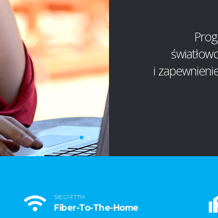
Prog
światłowo
i zapewnieni
SIECI FTTH
Fiber-To-The-Home