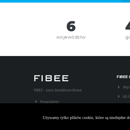
7
województw
g
FIBEE I
Wys
FIBEE - sieci światłowodowe
62-
Regulamin
Polityka prywatności
Używamy tylko plików cookie, które są niezbędne do
Klauzule RODO