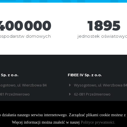
480
000
1
895
ospodarstw domowych
jednostek oświatowy
 Sp. z o.o.
FIBEE IV Sp. z o.o.
ogotowo, ul. Wierzbowa 84
Wysogotowo, ul. Wierzbowa 8
081 Przeźmierowo
62-081 Przeźmierowo
 działania naszego serwisu internetowego. Zarządzać plikami cookie możesz z
Więcej informacji można znaleźć w naszej
Polityce prywatności.