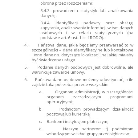
obrona przez roszczeniami;
3.4.3. prowadzenia statystyk lub analizowania
danych;
3.4.4. identyfikacji nadawcy oraz obsługi
zapytania, analizowania informacji, w tym danych
osobowych i w celach statystycznych (na
podstawie art. 6 ust. 1 lit. f RODO).
4.
Państwa dane, jakie będziemy przetwarzać to w
szczególności – dane identyfikacyjne lub kontaktowe
i inne dane np. dotyczące lokalizacji, na jakiej miałaby
być świadczona usługa.
5.
Podanie danych osobowych jest dobrowolne, ale
warunkuje zawarcie umowy.
6.
Państwa dane osobowe możemy udostępniać, o ile
zajdzie taka potrzeba, przede wszystkim:
a.
Organom administracji, w szczególności
organom zarządzającym programami
operacyjnymi;
b.
Podmiotom prowadzącym działalność
pocztową lub kurierską;
c.
Bankom i instytucjom płatniczym;
d.
Naszym partnerom, tj. podmiotom
wchodzącym w skład grupy przedsiębiorstw;