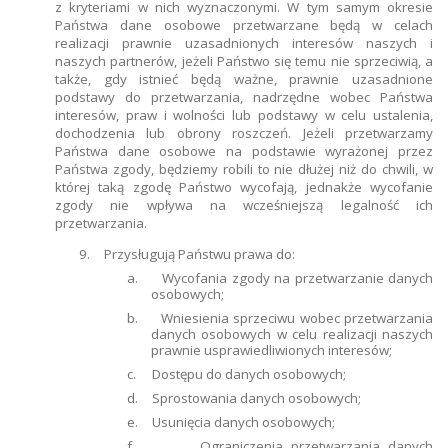
z kryteriami w nich wyznaczonymi. W tym samym okresie
Państwa dane osobowe przetwarzane będą w celach
realizacji prawnie uzasadnionych interesów naszych i
naszych partnerów, jeżeli Państwo się temu nie sprzeciwią, a
także, gdy istnieć będą ważne, prawnie uzasadnione
podstawy do przetwarzania, nadrzędne wobec Państwa
interesów, praw i wolności lub podstawy w celu ustalenia,
dochodzenia lub obrony roszczeń. Jeżeli przetwarzamy
Państwa dane osobowe na podstawie wyrażonej przez
Państwa zgody, będziemy robili to nie dłużej niż do chwili, w
której taką zgodę Państwo wycofają, jednakże wycofanie
zgody nie wpływa na wcześniejszą legalność ich
przetwarzania.
9.
Przysługują Państwu prawa do:
a.
Wycofania zgody na przetwarzanie danych
osobowych;
b.
Wniesienia sprzeciwu wobec przetwarzania
danych osobowych w celu realizacji naszych
prawnie usprawiedliwionych interesów;
c.
Dostępu do danych osobowych;
d.
Sprostowania danych osobowych;
e.
Usunięcia danych osobowych;
f.
Ograniczenia przetwarzania danych