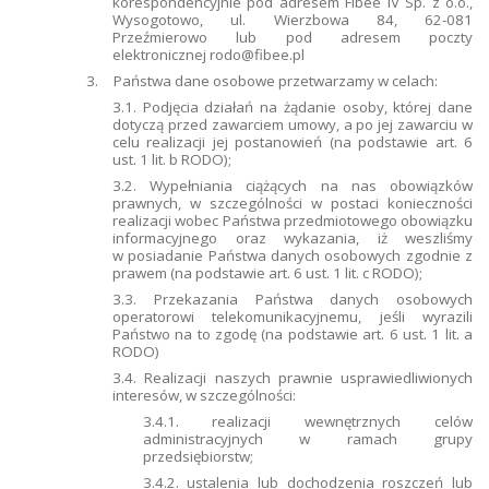
korespondencyjnie pod adresem Fibee IV Sp. z o.o.,
Wysogotowo, ul. Wierzbowa 84, 62-081
Przeźmierowo lub pod adresem poczty
elektronicznej
rodo@fibee.pl
3.
Państwa dane osobowe przetwarzamy w celach:
3.1. Podjęcia działań na żądanie osoby, której dane
dotyczą przed zawarciem umowy, a po jej zawarciu w
celu realizacji jej postanowień (na podstawie art. 6
ust. 1 lit. b RODO);
3.2. Wypełniania ciążących na nas obowiązków
prawnych, w szczególności w postaci konieczności
realizacji wobec Państwa przedmiotowego obowiązku
informacyjnego oraz wykazania, iż weszliśmy
w posiadanie Państwa danych osobowych zgodnie z
prawem (na podstawie art. 6 ust. 1 lit. c RODO);
3.3. Przekazania Państwa danych osobowych
operatorowi telekomunikacyjnemu, jeśli wyrazili
Państwo na to zgodę (na podstawie art. 6 ust. 1 lit. a
RODO)
3.4. Realizacji naszych prawnie usprawiedliwionych
interesów, w szczególności:
3.4.1. realizacji wewnętrznych celów
administracyjnych w ramach grupy
przedsiębiorstw;
3.4.2. ustalenia lub dochodzenia roszczeń lub