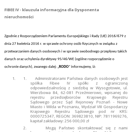
FIBEE IV - klauzula informacyjna dla Dysponenta
nieruchomości
Zgodnie z Rozporządzeniem Parlamentu Europejskiego i Rady (UE) 2016/679 z
dnia 27 kwietnia 2016 r. w sprawie ochrony osób fizycznych w związku z
przetwarzaniem danych osobowych i w sprawie swobodnego przepływu takich
danych oraz uchylenia dyrektywy 95/46/WE (ogólne rozporządzenie o
ochronie danych), zwanego dalej: „
RODO
” informujemy, iż:
1.
Administratorami Państwa danych osobowych jest
spółka Fibee IV spółki z ograniczoną
odpowiedzialnością z siedzibą w Wysogotowie, ul.
Wierzbowa 84, 62-081 Przeźmierowo, wpisanej do
rejestru przedsiębiorców Krajowego Rejestru
Sądowego przez Sąd Rejonowy Poznań - Nowe
Miasto i Wilda w Poznaniu, Wydział VIII Gospodarczy
Krajowego Rejestru Sądowego pod nr KRS:
0000725347, REGON: 369823810, NIP: 7811969276,
kapitał zakładowy: 256 000,00 zł
2.
Mogą Państwo skontaktować się z nami