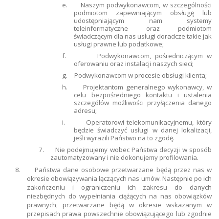
e.
Naszym podwykonawcom, w szczególności
podmiotom zapewniającym obsługę lub
udostępniającym nam systemy
teleinformatyczne oraz podmiotom
świadczącym dla nas usługi doradcze takie jak
usługi prawne lub podatkowe;
f.
Podwykonawcom, pośredniczącym w
oferowaniu oraz instalacji naszych sieci;
g.
Podwykonawcom w procesie obsługi klienta;
h.
Projektantom generalnego wykonawcy, w
celu bezpośredniego kontaktu i ustalenia
szczegółów możliwości przyłączenia danego
adresu;
i.
Operatorowi telekomunikacyjnemu, który
będzie świadczyć usługi w danej lokalizacji,
jeśli wyrazili Państwo na to zgodę.
7.
Nie podejmujemy wobec Państwa decyzji w sposób
zautomatyzowany i nie dokonujemy profilowania.
8.
Państwa dane osobowe przetwarzane będą przez nas w
okresie obowiązywania łączących nas umów. Następnie po ich
zakończeniu i ograniczeniu ich zakresu do danych
niezbędnych do wypełniania ciążących na nas obowiązków
prawnych, przetwarzane będą w okresie wskazanym w
przepisach prawa powszechnie obowiązującego lub zgodnie