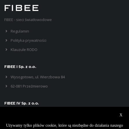
FIBEE - sieci światłowodowe
Regulamin
Polityka prywatności
Klauzule RODO
FIBEE I Sp. z o.o.
Wysogotowo, ul. Wierzbowa 84
62-081 Przeźmierowo
FIBEE IV Sp. z o.o.
Wysogotowo, ul. Wierzbowa 84
X
62-081 Przeźmierowo
Używamy tylko plików cookie, które są niezbędne do działania naszego