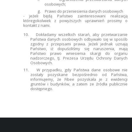
osobowych;
g.
Prawo do przeniesienia danych osobowych
- jeżeli będą Państwo zainteresowani realizacją
któregokolwiek z powyższych uprawnień prosimy o
kontakt z nami.
10.
Dokładamy wszelkich starań, aby przetwarzanie
Państwa danych osobowych odbywało się w sposób
zgodny z przepisami prawa. Jeżeli jednak uznają
Państwo, iż dopuściliśmy się naruszenia, mają
Państwo prawo wniesienia skargi do organu
nadzorczego, tj. Prezesa Urzędu Ochrony Danych
Osobowych.
11.
W przypadku, gdy Państwa dane osobowe nie
zostały pozyskane bezpośrednio od Państwa,
informujemy, że Fibee pozyskała je z ewidencji
gruntów i budynków, a zatem ze źródła publicznie
dostępnego.